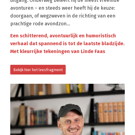
uitgang. Onderweg beleeft hij de meest vreemde
avonturen – en steeds weer heeft hij de keuze:
doorgaan, of wegzweven in de richting van een
prachtige rode avondzon…
Een schitterend, avontuurlijk en humoristisch
verhaal dat spannend is tot de laatste bladzijde.
Met kleurrijke tekeningen van Linde Faas
Bekijk hier het leesfragment